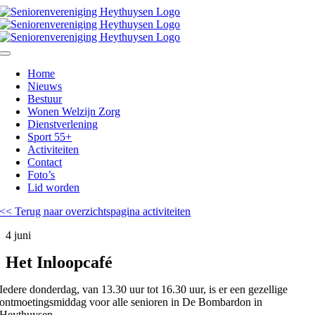
Ga
naar
inhoud
Toggle
Navigation
Home
Nieuws
Bestuur
Wonen Welzijn Zorg
Dienstverlening
Sport 55+
Activiteiten
Contact
Foto’s
Lid worden
<< Terug naar overzichtspagina activiteiten
4 juni
Het Inloopcafé
Iedere donderdag, van 13.30 uur tot 16.30 uur, is er een gezellige
ontmoetingsmiddag voor alle senioren in De Bombardon in
Heythuysen.