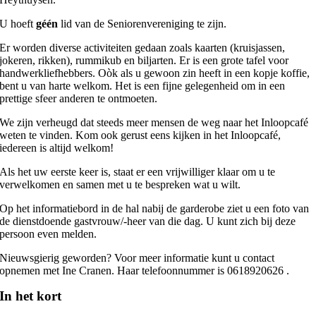
U hoeft
géén
lid van de Seniorenvereniging te zijn.
Er worden diverse activiteiten gedaan zoals kaarten (kruisjassen,
jokeren, rikken), rummikub en biljarten. Er is een grote tafel voor
handwerkliefhebbers. Oòk als u gewoon zin heeft in een kopje koffie,
bent u van harte welkom. Het is een fijne gelegenheid om in een
prettige sfeer anderen te ontmoeten.
We zijn verheugd dat steeds meer mensen de weg naar het Inloopcafé
weten te vinden. Kom ook gerust eens kijken in het Inloopcafé,
iedereen is altijd welkom!
Als het uw eerste keer is, staat er een vrijwilliger klaar om u te
verwelkomen en samen met u te bespreken wat u wilt.
Op het informatiebord in de hal nabij de garderobe ziet u een foto van
de dienstdoende gastvrouw/-heer van die dag. U kunt zich bij deze
persoon even melden.
Nieuwsgierig geworden? Voor meer informatie kunt u contact
opnemen met Ine Cranen. Haar telefoonnummer is 0618920626 .
In het kort