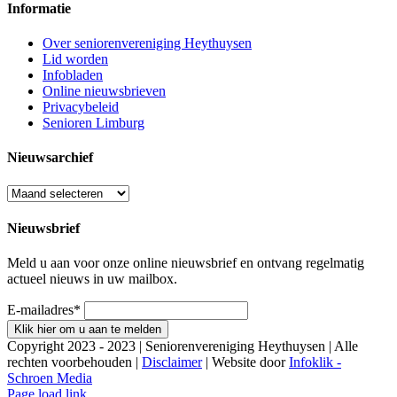
Informatie
Over seniorenvereniging Heythuysen
Lid worden
Infobladen
Online nieuwsbrieven
Privacybeleid
Senioren Limburg
Nieuwsarchief
Nieuwsarchief
Nieuwsbrief
Meld u aan voor onze online nieuwsbrief en ontvang regelmatig
actueel nieuws in uw mailbox.
E-mailadres
*
Klik hier om u aan te melden
Copyright 2023 - 2023 | Seniorenvereniging Heythuysen | Alle
rechten voorbehouden |
Disclaimer
| Website door
Infoklik -
Schroen Media
Page load link