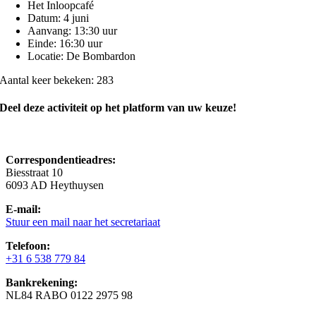
Het Inloopcafé
Datum: 4 juni
Aanvang: 13:30 uur
Einde: 16:30 uur
Locatie: De Bombardon
Aantal keer bekeken: 283
Deel deze activiteit op het platform van uw keuze!
Correspondentieadres:
Biesstraat 10
6093 AD Heythuysen
E-mail:
Stuur een mail naar het secretariaat
Telefoon:
+31 6 538 779 84
Bankrekening:
NL84 RABO 0122 2975 98