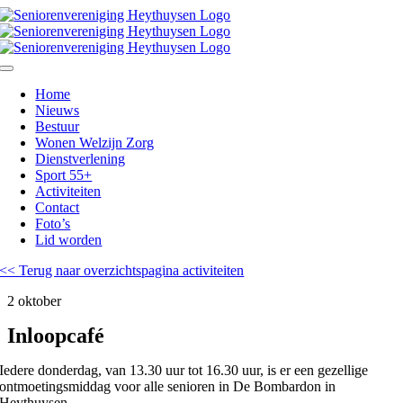
Ga
naar
inhoud
Toggle
Navigation
Home
Nieuws
Bestuur
Wonen Welzijn Zorg
Dienstverlening
Sport 55+
Activiteiten
Contact
Foto’s
Lid worden
<< Terug naar overzichtspagina activiteiten
2 oktober
Inloopcafé
Iedere donderdag, van 13.30 uur tot 16.30 uur, is er een gezellige
ontmoetingsmiddag voor alle senioren in De Bombardon in
Heythuysen.