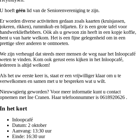
U hoeft
géén
lid van de Seniorenvereniging te zijn.
Er worden diverse activiteiten gedaan zoals kaarten (kruisjassen,
jokeren, rikken), rummikub en biljarten. Er is een grote tafel voor
handwerkliefhebbers. Oòk als u gewoon zin heeft in een kopje koffie,
bent u van harte welkom. Het is een fijne gelegenheid om in een
prettige sfeer anderen te ontmoeten.
We zijn verheugd dat steeds meer mensen de weg naar het Inloopcafé
weten te vinden. Kom ook gerust eens kijken in het Inloopcafé,
iedereen is altijd welkom!
Als het uw eerste keer is, staat er een vrijwilliger klaar om u te
verwelkomen en samen met u te bespreken wat u wilt.
Nieuwsgierig geworden? Voor meer informatie kunt u contact
opnemen met Ine Cranen. Haar telefoonnummer is 0618920626 .
In het kort
Inloopcafé
Datum: 2 oktober
Aanvang: 13:30 uur
Einde: 16:30 uur